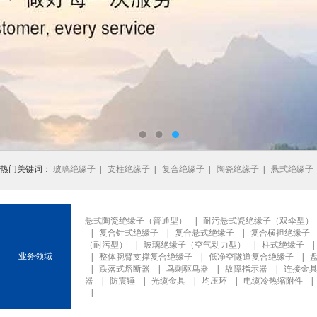
热门关键词：
玻璃绝缘子
|
支柱绝缘子
|
复合绝缘子
|
陶瓷绝缘子
|
悬式绝缘子
悬式陶瓷绝缘子（普通型）
|
耐污悬式瓷绝缘子（双伞型）
|
复合针式绝缘子
|
复合悬式绝缘子
|
复合横担绝缘子
（耐污型）
|
玻璃绝缘子（空气动力型）
|
柱式绝缘子
业务领域
|
整体腕臂支撑复合绝缘子
|
低净空隧道复合绝缘子
|
|
跌落式熔断器
|
鸟刺驱鸟器
|
故障指示器
|
连接金
器
|
防震锤
|
光缆金具
|
均压环
|
电缆冷热缩附件
|