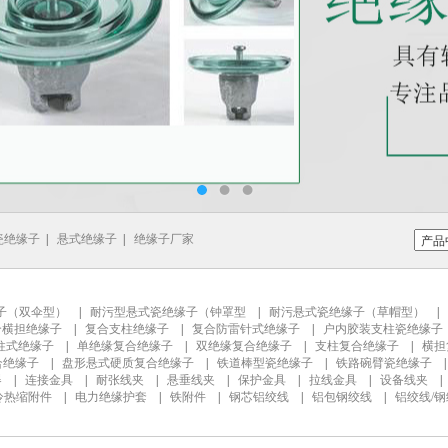
瓷绝缘子
|
悬式绝缘子
|
绝缘子厂家
子（双伞型）
|
耐污型悬式瓷绝缘子（钟罩型
|
耐污悬式瓷绝缘子（草帽型）
|
合横担绝缘子
|
复合支柱绝缘子
|
复合防雷针式绝缘子
|
户内胶装支柱瓷绝缘子
柱式绝缘子
|
单绝缘复合绝缘子
|
双绝缘复合绝缘子
|
支柱复合绝缘子
|
横担
合绝缘子
|
盘形悬式硬质复合绝缘子
|
铁道棒型瓷绝缘子
|
铁路碗臂瓷绝缘子
器
|
连接金具
|
耐张线夹
|
悬垂线夹
|
保护金具
|
拉线金具
|
设备线夹
冷热缩附件
|
电力绝缘护套
|
铁附件
|
钢芯铝绞线
|
铝包钢绞线
|
铝绞线/