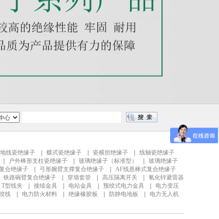
地线瓷绝缘子
|
蝶式瓷绝缘子
|
瓷横担绝缘子
|
线轴瓷绝缘子
|
户外棒形支柱瓷绝缘子
|
玻璃绝缘子（标准型）
|
玻璃绝缘子
复合绝缘子
|
弓形腕臂支撑复合绝缘子
|
AF线悬棒式复合绝缘子
|
铁路碗臂复合绝缘子
|
穿墙套管
|
高压隔离开关
|
氧化锌避雷器
|
T型线夹
|
接续金具
|
电站金具
|
预绞式电力金具
|
电力变压
钢绞线
|
电力防火材料
|
绝缘橡胶板
|
防静电地板
|
电力无人机