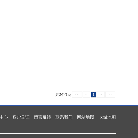
共2个/1页
<<
<
1
>
>>
中心
客户见证
留言反馈
联系我们
网站地图
xml地图