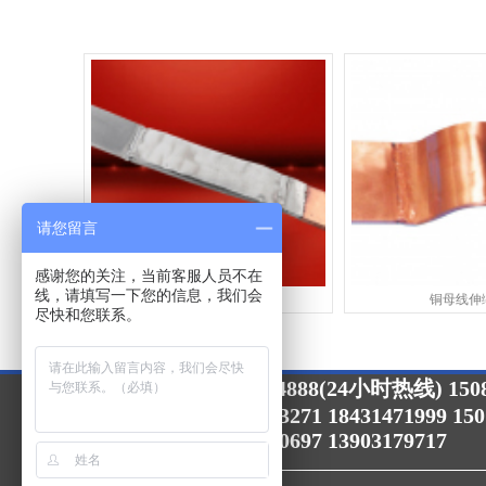
请您留言
感谢您的关注，当前客服人员不在
线，请填写一下您的信息，我们会
铜铝母线伸缩节
铜母线伸
尽快和您联系。
15033364888(24小时热线) 1508
24小时咨询热线：
15075757088 15132713271 18431471999 15
15632713271 13903170697 13903179717