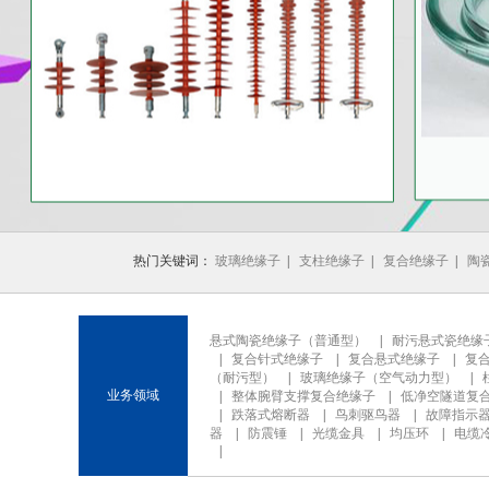
1
2
3
热门关键词：
玻璃绝缘子
|
支柱绝缘子
|
复合绝缘子
|
陶
悬式陶瓷绝缘子（普通型）
|
耐污悬式瓷绝缘
|
复合针式绝缘子
|
复合悬式绝缘子
|
复
（耐污型）
|
玻璃绝缘子（空气动力型）
|
业务领域
|
整体腕臂支撑复合绝缘子
|
低净空隧道复
|
跌落式熔断器
|
鸟刺驱鸟器
|
故障指示
器
|
防震锤
|
光缆金具
|
均压环
|
电缆
|