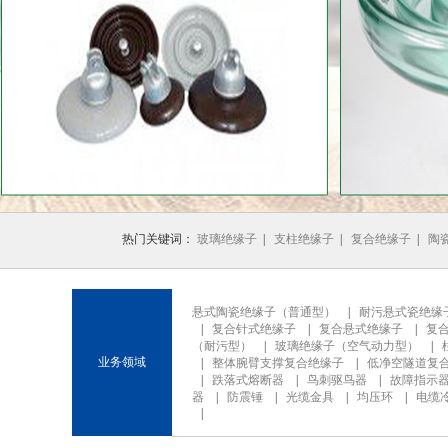
1
2
3
热门关键词：
玻璃绝缘子
|
支柱绝缘子
|
复合绝缘子
|
陶
悬式陶瓷绝缘子（普通型）
|
耐污悬式瓷绝缘
|
复合针式绝缘子
|
复合悬式绝缘子
|
复
（耐污型）
|
玻璃绝缘子（空气动力型）
|
业务领域
|
整体腕臂支撑复合绝缘子
|
低净空隧道复
|
跌落式熔断器
|
鸟刺驱鸟器
|
故障指示
器
|
防震锤
|
光缆金具
|
均压环
|
电缆
|