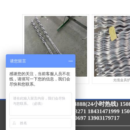
请您留言
感谢您的关注，当前客服人员不在
线，请填写一下您的信息，我们会
安全备份线夹
光缆金具
尽快和您联系。
15033364888(24小时热线) 1508
24小时咨询热线：
15075757088 15132713271 18431471999 15
15632713271 13903170697 13903179717