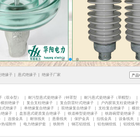
瓷绝缘子
|
悬式绝缘子
|
绝缘子厂家
子（双伞型）
|
耐污型悬式瓷绝缘子（钟罩型
|
耐污悬式瓷绝缘子（草帽型）
|
合横担绝缘子
|
复合支柱绝缘子
|
复合防雷针式绝缘子
|
户内胶装支柱瓷绝缘子
柱式绝缘子
|
单绝缘复合绝缘子
|
双绝缘复合绝缘子
|
支柱复合绝缘子
|
横担
合绝缘子
|
盘形悬式硬质复合绝缘子
|
铁道棒型瓷绝缘子
|
铁路碗臂瓷绝缘子
器
|
连接金具
|
耐张线夹
|
悬垂线夹
|
保护金具
|
拉线金具
|
设备线夹
冷热缩附件
|
电力绝缘护套
|
铁附件
|
钢芯铝绞线
|
铝包钢绞线
|
铝绞线/