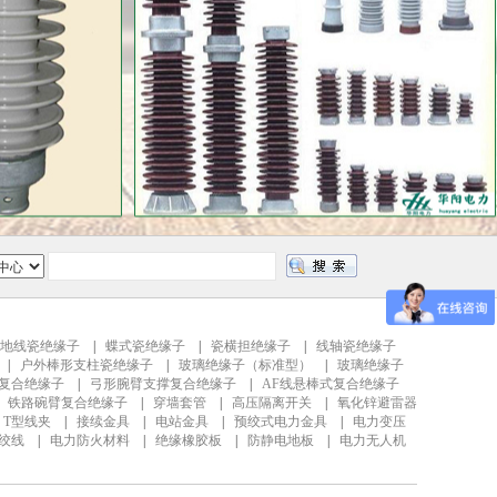
地线瓷绝缘子
|
蝶式瓷绝缘子
|
瓷横担绝缘子
|
线轴瓷绝缘子
|
户外棒形支柱瓷绝缘子
|
玻璃绝缘子（标准型）
|
玻璃绝缘子
复合绝缘子
|
弓形腕臂支撑复合绝缘子
|
AF线悬棒式复合绝缘子
|
铁路碗臂复合绝缘子
|
穿墙套管
|
高压隔离开关
|
氧化锌避雷器
|
T型线夹
|
接续金具
|
电站金具
|
预绞式电力金具
|
电力变压
钢绞线
|
电力防火材料
|
绝缘橡胶板
|
防静电地板
|
电力无人机