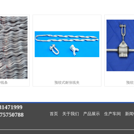
护线条
预绞式耐张线夹
预绞
1471999
075750788
首页
关于我们
产品展示
生产车间
新闻