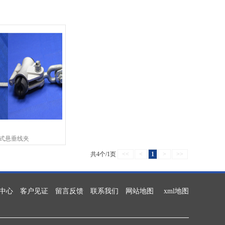
式悬垂线夹
共4个/1页
<<
<
1
>
>>
中心
客户见证
留言反馈
联系我们
网站地图
xml地图